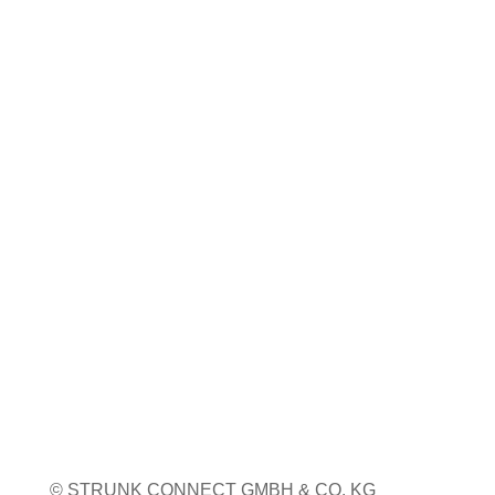
Coiltech Italia
23. bis 24. September 2026
Pordenone, Italien
Weitere Infos
WEITERE MESSETERMINE
© STRUNK CONNECT GMBH & CO. KG