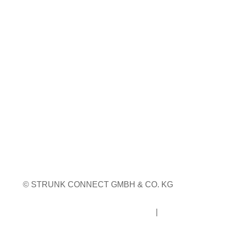
Pordenone, Italien
Weitere Infos
WEITERE MESSETERMINE
© STRUNK CONNECT GMBH & CO. KG
Impressum
|
Datenschutz