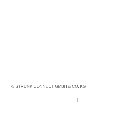
Coiltech Italia
23. bis 24. September 2026
Pordenone, Italien
Weitere Infos
Weitere Messetermine
© STRUNK CONNECT GMBH & CO. KG
Impressum
|
Datenschutz