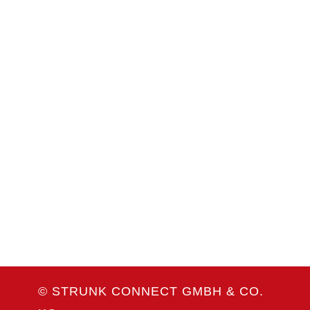
Coiltech Italia
23. bis 24. September 2026
Pordenone, Italien
Weitere Infos
WEITERE MESSETERMINE
© STRUNK CONNECT GMBH & CO.